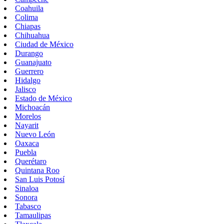
Coahuila
Colima
Chiapas
Chihuahua
Ciudad de México
Durango
Guanajuato
Guerrero
Hidalgo
Jalisco
Estado de México
Michoacán
Morelos
Nayarit
Nuevo León
Oaxaca
Puebla
Querétaro
Quintana Roo
San Luis Potosí
Sinaloa
Sonora
Tabasco
Tamaulipas