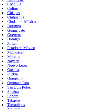
Coahuila
Colima
Chiapas
Chihuahua
Ciudad de México
Durango
Guanajuato
Guerrero
Hidalgo
Jalisco
Estado de México
Michoacán
Morelos
Nayarit
Nuevo León
Oaxaca
Puebla
Querétaro
Quintana Roo
San Luis Potosí
Sinaloa
Sonora
Tabasco
Tamaulipas