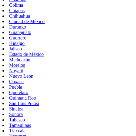
Colima
Chiapas
Chihuahua
Ciudad de México
Durango
Guanajuato
Guerrero
Hidalgo
Jalisco
Estado de México
Michoacán
Morelos
Nayarit
Nuevo León
Oaxaca
Puebla
Querétaro
Quintana Roo
San Luis Potosí
Sinaloa
Sonora
Tabasco
Tamaulipas
Tlaxcala