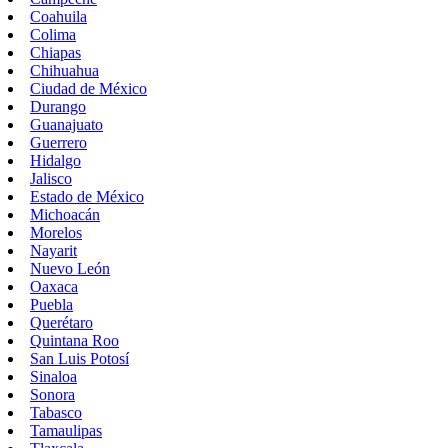
Coahuila
Colima
Chiapas
Chihuahua
Ciudad de México
Durango
Guanajuato
Guerrero
Hidalgo
Jalisco
Estado de México
Michoacán
Morelos
Nayarit
Nuevo León
Oaxaca
Puebla
Querétaro
Quintana Roo
San Luis Potosí
Sinaloa
Sonora
Tabasco
Tamaulipas