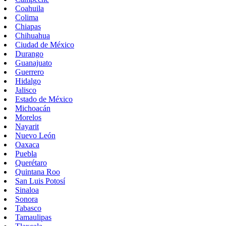
Coahuila
Colima
Chiapas
Chihuahua
Ciudad de México
Durango
Guanajuato
Guerrero
Hidalgo
Jalisco
Estado de México
Michoacán
Morelos
Nayarit
Nuevo León
Oaxaca
Puebla
Querétaro
Quintana Roo
San Luis Potosí
Sinaloa
Sonora
Tabasco
Tamaulipas