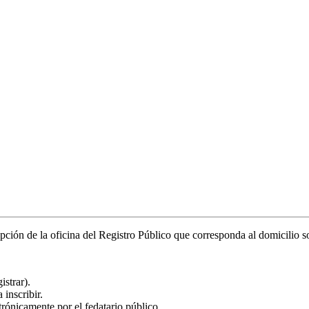
epción de la oficina del Registro Público que corresponda al domicilio so
istrar).
 inscribir.
ónicamente por el fedatario público.