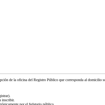
epción de la oficina del Registro Público que corresponda al domicilio so
istrar).
 inscribir.
ónicamente por el fedatario público.