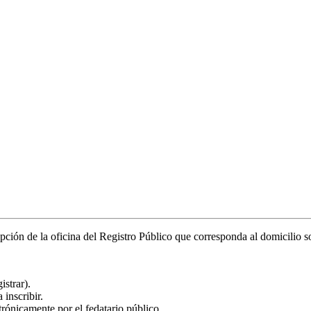
epción de la oficina del Registro Público que corresponda al domicilio so
istrar).
 inscribir.
ónicamente por el fedatario público.