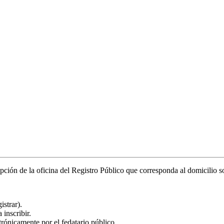
epción de la oficina del Registro Público que corresponda al domicilio so
istrar).
 inscribir.
ónicamente por el fedatario público.