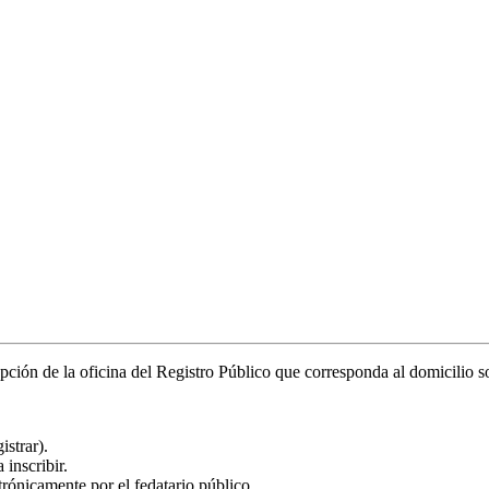
epción de la oficina del Registro Público que corresponda al domicilio so
istrar).
 inscribir.
ónicamente por el fedatario público.