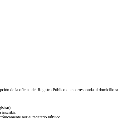
epción de la oficina del Registro Público que corresponda al domicilio so
istrar).
 inscribir.
ónicamente por el fedatario público.