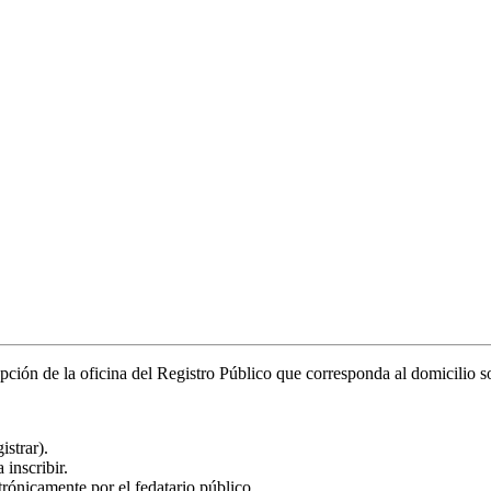
epción de la oficina del Registro Público que corresponda al domicilio so
istrar).
 inscribir.
ónicamente por el fedatario público.