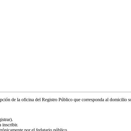
epción de la oficina del Registro Público que corresponda al domicilio so
istrar).
 inscribir.
ónicamente por el fedatario público.