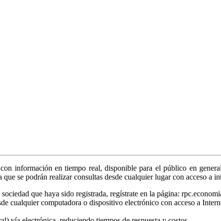
on información en tiempo real, disponible para el público en general
ya que se podrán realizar consultas desde cualquier lugar con acceso a in
sociedad que haya sido registrada, regístrate en la página: rpc.economi
sde cualquier computadora o dispositivo electrónico con acceso a Intern
tral) vía electrónica, reduciendo tiempos de respuesta y costos.