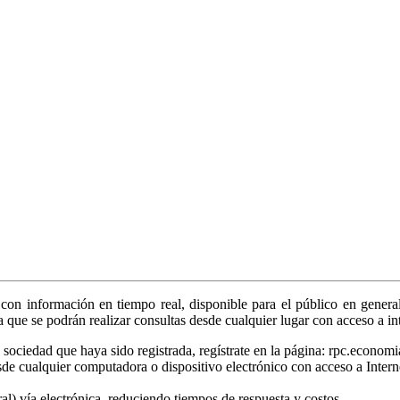
on información en tiempo real, disponible para el público en general
ya que se podrán realizar consultas desde cualquier lugar con acceso a in
sociedad que haya sido registrada, regístrate en la página: rpc.economi
sde cualquier computadora o dispositivo electrónico con acceso a Intern
tral) vía electrónica, reduciendo tiempos de respuesta y costos.