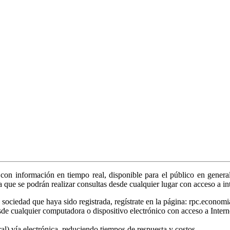
on información en tiempo real, disponible para el público en general
ya que se podrán realizar consultas desde cualquier lugar con acceso a in
sociedad que haya sido registrada, regístrate en la página: rpc.economi
sde cualquier computadora o dispositivo electrónico con acceso a Intern
tral) vía electrónica, reduciendo tiempos de respuesta y costos.