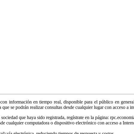
on información en tiempo real, disponible para el público en general
ya que se podrán realizar consultas desde cualquier lugar con acceso a in
sociedad que haya sido registrada, regístrate en la página: rpc.economi
sde cualquier computadora o dispositivo electrónico con acceso a Intern
tral) vía electrónica, reduciendo tiempos de respuesta y costos.