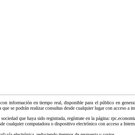
on información en tiempo real, disponible para el público en general
ya que se podrán realizar consultas desde cualquier lugar con acceso a in
sociedad que haya sido registrada, regístrate en la página: rpc.economi
sde cualquier computadora o dispositivo electrónico con acceso a Intern
tral) vía electrónica, reduciendo tiempos de respuesta y costos.