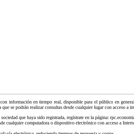
on información en tiempo real, disponible para el público en general
ya que se podrán realizar consultas desde cualquier lugar con acceso a in
sociedad que haya sido registrada, regístrate en la página: rpc.economi
sde cualquier computadora o dispositivo electrónico con acceso a Intern
tral) vía electrónica, reduciendo tiempos de respuesta y costos.