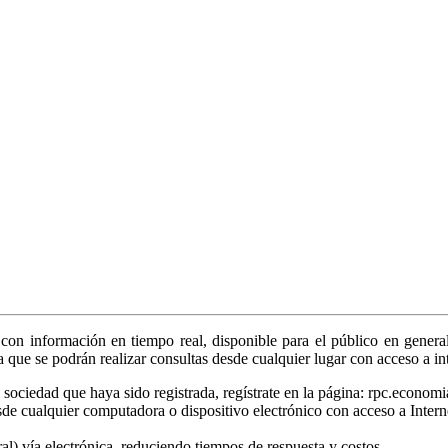
on información en tiempo real, disponible para el público en general
ya que se podrán realizar consultas desde cualquier lugar con acceso a in
sociedad que haya sido registrada, regístrate en la página: rpc.economi
sde cualquier computadora o dispositivo electrónico con acceso a Intern
tral) vía electrónica, reduciendo tiempos de respuesta y costos.