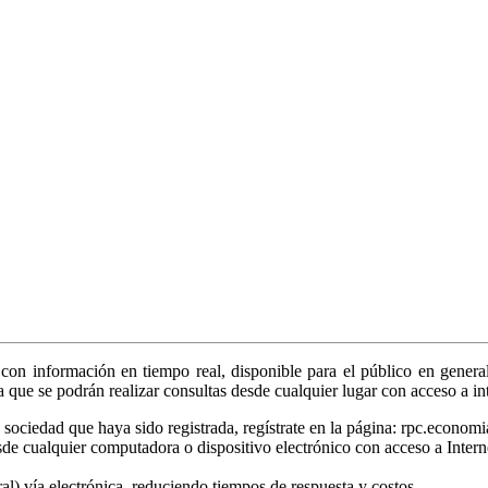
on información en tiempo real, disponible para el público en general
ya que se podrán realizar consultas desde cualquier lugar con acceso a in
sociedad que haya sido registrada, regístrate en la página: rpc.economi
sde cualquier computadora o dispositivo electrónico con acceso a Intern
tral) vía electrónica, reduciendo tiempos de respuesta y costos.