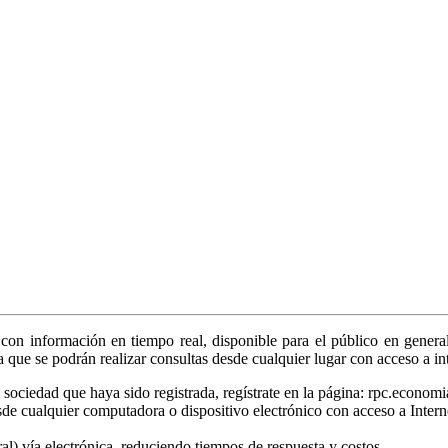
on información en tiempo real, disponible para el público en general
ya que se podrán realizar consultas desde cualquier lugar con acceso a in
sociedad que haya sido registrada, regístrate en la página: rpc.economi
sde cualquier computadora o dispositivo electrónico con acceso a Intern
tral) vía electrónica, reduciendo tiempos de respuesta y costos.