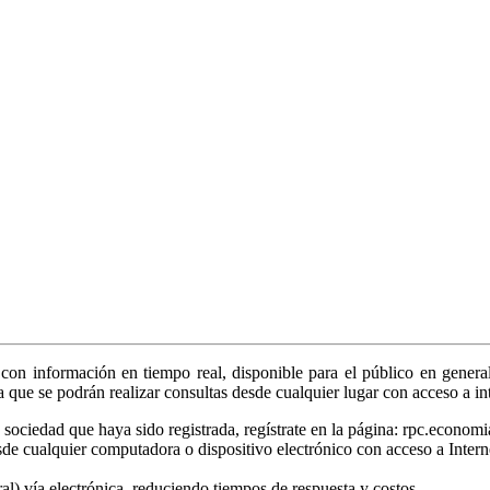
on información en tiempo real, disponible para el público en general
ya que se podrán realizar consultas desde cualquier lugar con acceso a in
sociedad que haya sido registrada, regístrate en la página: rpc.economi
sde cualquier computadora o dispositivo electrónico con acceso a Intern
tral) vía electrónica, reduciendo tiempos de respuesta y costos.